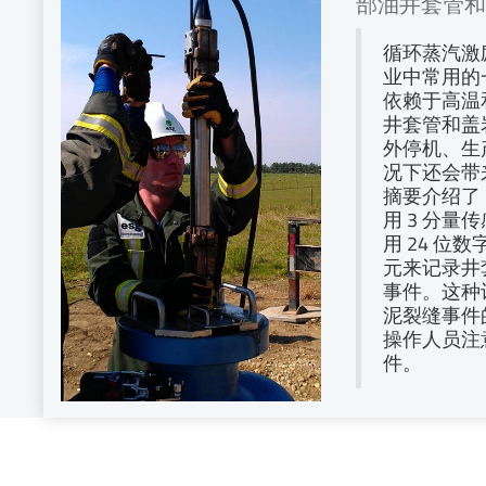
部油井套管和
循环蒸汽激
业中常用的
依赖于高温
井套管和盖
外停机、生
况下还会带
摘要介绍了 
用 3 分量
用 24 位数字
元来记录井
事件。这种
泥裂缝事件
操作人员注
件。