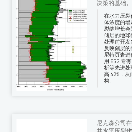
决策的基础。
在水力压裂
体浓度的增
裂缝增长会
储层的地球
处理前开发
反映储层的
尼特页岩进
用 ESG 专
析等先进处
高 42%，
构。
尼克森公司在
井水平压裂作