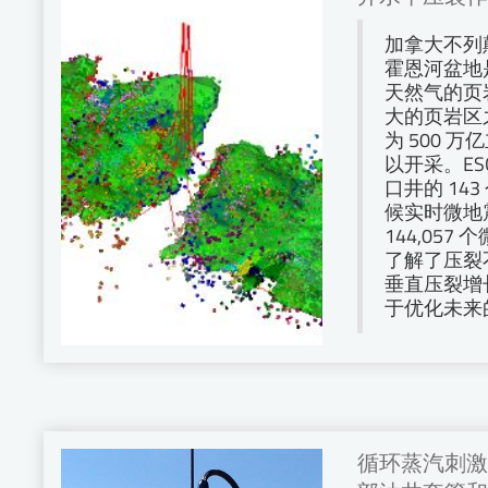
加拿大不列
霍恩河盆地
天然气的页
大的页岩区
为 500 万
以开采。ESG
口井的 14
候实时微地
144,05
了解了压裂
垂直压裂增
于优化未来
循环蒸汽刺激