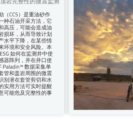
顶岩完整性的微震监测
励（CCS）是重油砂作
一种石油开采方法，它
和高压，可能会造成油
岩损坏，从而导致计划
产水平下降，在某些情
来环境和安全风险。本
ESG 如何在监测井中使
传感器阵列，并在井口使
 Paladin™ 数据采集单
套管和盖岩周围的微震
识别潜在套管剪切和水
的实用方法可实时提醒
意可能危及完整性的事