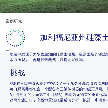
案例研究
加利福尼亚州硅藻
ESG成功地监测了位于加州中南部圣华金谷的硅藻土储层
封闭式垂直裂缝增长过程中非常不同的裂缝行为，导致了
硅藻土是一种主要由硅藻（单细胞藻类）的生物硅质沉积
地层中发现了大型含重油的硅藻土油藏。硅藻土层的渗透
水力压裂后，再进行热蒸气，以提高采收率。
挑战
ESG在三口垂直观察井中安装了三个永久性高温微震监测
每口观察井都包含一个配备有三轴传感器的12级工具绳。
A）是封闭的，而第二个（群B）表现为无约束的垂直运动。
这两个簇进行了高级地震矩张量反演分析，以进一步研究