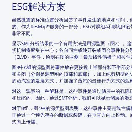
ESG解决方案
虽然微震的标准位置分析回答了事件发生的地点和时间，但
的。作为ResMap™服务的一部分，ESG对群组A和群组
非常不同。
显示SMT分析结果的一个有用方法是用源型图（图2）。
切机制将聚集在中心；各向同性或纯开裂或闭合事件将分
（CLVD）事件，绘制在图的两侧；最后线性偶极子和拉
图3中A组的源型图将事件放在更接近上半部分和下半部
和关闭（分别是源型图的顶部和底部），加上纯剪切型的
的蒸汽室的发展方式，并加强了蒸汽的最佳行为方式的观
对这一观察的一种解释是，这些事件是通过储层中的孔隙
和压缩的。因此，通过SMT分析，我们可以显示储层的渗
对于B组，图4中的源类型图表明，这些事件主要是线性
正通过一个预先存在的断层或裂缝，在垂直方向上推动。
式向上传播。