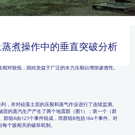
土蒸煮操作中的垂直突破分析
的蒸馏操作。对微震事件的高级分析确定了在封闭式和非
对垂直突破条件的高级理解。
物组成的岩层。在加州中南部，在中新世蒙特雷和礁石岭
性相对较低，因此受益于广泛的水力压裂以增加渗透性。
阵列，并对硅藻土层的压裂和蒸气作业进行了连续监测。
储层的蒸汽生产产生了两个地震群（图1）；第一个（群
群组A由127个事件组成，而群组B包括164个事件。对
与每个簇相关的破坏机制。