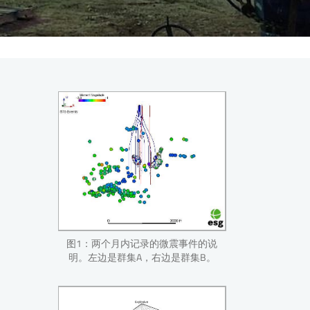
图1：两个月内记录的微震事件的说
明。左边是群集A，右边是群集B。