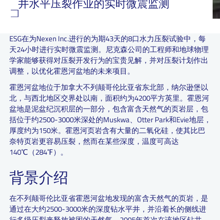
井水平压裂作业的实时微震监测
ESG在为Nexen Inc.进行的为期43天的8口水力压裂试验中，每
天24小时进行实时微震监测。尼克森公司的工程师和地球物理
学家能够获得对压裂开发行为的宝贵见解，并对压裂计划作出
调整，以优化霍恩河盆地的未来项目。
霍恩河盆地位于加拿大不列颠哥伦比亚省东北部，纳尔逊堡以
北，与西北地区交界处以南，面积约为4200平方英里。霍恩河
盆地是泥盆纪沉积层的一部分，包含富含天然气的页岩层，包
括位于约2500-3000米深处的Muskwa、Otter Park和Evie地层，
厚度约为150米。霍恩河页岩含有大量的二氧化硅，使其比巴
奈特页岩更容易压裂，然而在某些深度，温度可高达
140℃（284℉）。
背景介绍
在不列颠哥伦比亚省霍恩河盆地发现的富含天然气的页岩，是
通过在大约2500-3000米的深度钻水平井，并沿着长的侧线进
行多级压裂来释放被困的天然气。2005年首次在该地区钻井，