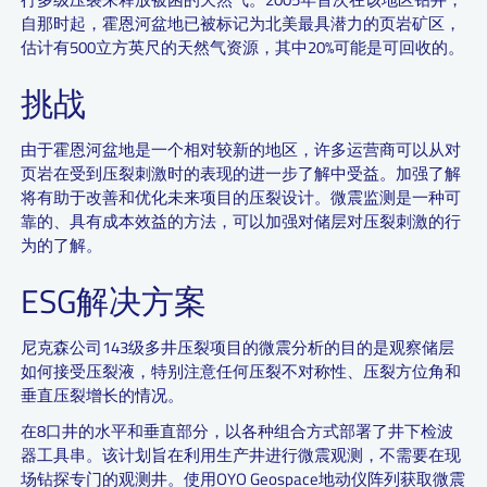
自那时起，霍恩河盆地已被标记为北美最具潜力的页岩矿区，
估计有500立方英尺的天然气资源，其中20%可能是可回收的。
挑战
由于霍恩河盆地是一个相对较新的地区，许多运营商可以从对
页岩在受到压裂刺激时的表现的进一步了解中受益。加强了解
将有助于改善和优化未来项目的压裂设计。微震监测是一种可
靠的、具有成本效益的方法，可以加强对储层对压裂刺激的行
为的了解。
ESG解决方案
尼克森公司143级多井压裂项目的微震分析的目的是观察储层
如何接受压裂液，特别注意任何压裂不对称性、压裂方位角和
垂直压裂增长的情况。
在8口井的水平和垂直部分，以各种组合方式部署了井下检波
器工具串。该计划旨在利用生产井进行微震观测，不需要在现
场钻探专门的观测井。使用OYO Geospace地动仪阵列获取微震