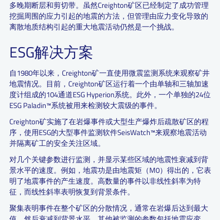
多晚期断层和剪切带。虽然Creighton矿区已经制定了成功管理
挖掘周围的应力引起的地震的方法，但管理由应力变化导致的
离散地质结构引起的重大地震活动仍然是一个挑战。
ESG解决方案
自1980年以来，Creighton矿一直使用微震监测系统来观察矿井
地震情况。目前，Creighton矿区运行着一个由单轴和三轴加速
度计组成的104通道ESG Hyperion系统。此外，一个单独的24位
ESG Paladin™系统被用来检测较大震级的事件。
Creighton矿实施了在岩爆事件或大型生产爆炸后疏散矿区的程
序，使用ESG的大型事件监测软件SeisWatch™来观察地震活动
并隔离矿工的安全关注区域。
对几个关键参数进行监测，并显示某些区域的地震性衰减到背
景水平的速度。例如，地震功是由地震矩（M0）得出的，它表
明了地震事件的产生速度。高数量的事件以非线性斜率为特
征，而线性斜率表明恢复到背景条件。
聚集表明事件在整个矿区的分散情况，通常在岩爆后达到最大
值，然后衰减到背景水平。其他被监测的参数包括地震应变