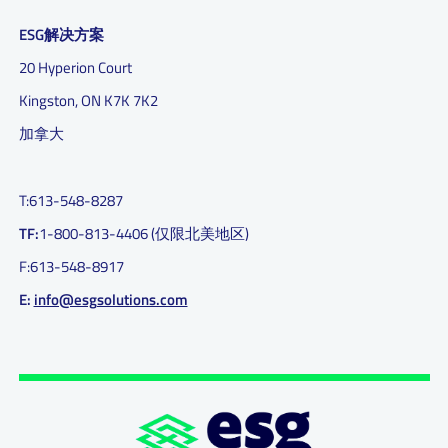
ESG解决方案
20 Hyperion Court
Kingston, ON K7K 7K2
加拿大
T:
613-548-8287
TF:
1-800-813-4406 (仅限北美地区)
F:
613-548-8917
E:
info@esgsolutions.com